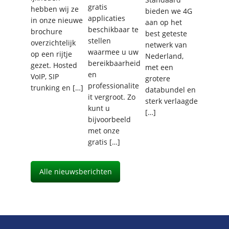
gratis
hebben wij ze
bieden we 4G
applicaties
in onze nieuwe
aan op het
beschikbaar te
brochure
best geteste
stellen
overzichtelijk
netwerk van
waarmee u uw
op een rijtje
Nederland,
bereikbaarheid
gezet. Hosted
met een
en
VoIP, SIP
grotere
professionalite
trunking en […]
databundel en
it vergroot. Zo
sterk verlaagde
kunt u
[…]
bijvoorbeeld
met onze
gratis […]
Alle nieuwsberichten