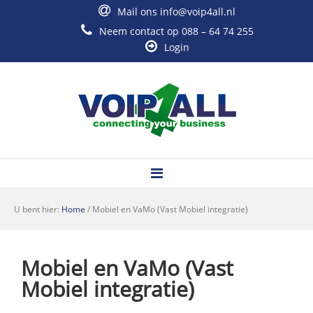
Mail ons
info@voip4all.nl
Neem contact op
088 – 64 74 255
Login
U bent hier:
Home
/
Mobiel en VaMo (Vast Mobiel integratie)
Mobiel en VaMo (Vast
Mobiel integratie)