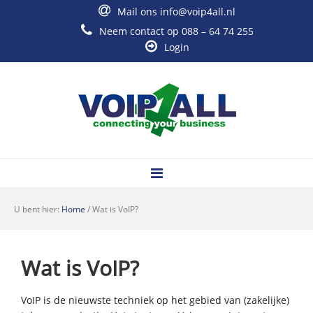
Mail ons
info@voip4all.nl
Neem contact op
088 – 64 74 255
Login
U bent hier:
Home
/
Wat is VoIP?
Wat is VoIP?
VoIP is de nieuwste techniek op het gebied van (zakelijke)